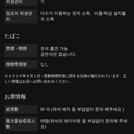
위생관리
기
점포의 위생관
다수가 이용하는 곳의 소독
비품/탁상 설치물
리
의 소독
たばこ
禁煙・喫煙
전석 흡연 가능
금연석은 없습니다,
喫煙専用室
なし
※２０２０年４月１日～受動喫煙対策に関する法律が施行されています。正
しい情報はお店へお問い合わせください。
お席情報
総席数
60 석 (좌석 배치 등 부담없이 문의 해주세요.)
最大宴会収容人
60명(좌석의 레이아웃 등 부담없이 문의해 주세
数
요)