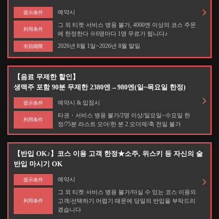
예약시
提示条件
그 외 티켓·서비스 병용 불가, 4000엔 이상의 코스 주문
利用条件
에 한정한다 ※6명마다 1명 무료가 됩니다♪
2026년 8월 1일~2026년 8월 말일
有効期限
【음료 무제한 할인】
생맥주 포함 90분 무제한 2380엔→980엔(일~목요일 한정)
예약시 & 입점시
提示条件
타권・서비스 병용 불가/2명 이상/일요일~수요일 한
利用条件
정/75분 라스트 오더/한 분 2 오더제/축 전일 불가
【반입 OK♪】코스 이용 고객 한정★소주, 위스키 등 자신의 술
반입 마시기 OK
예약시
提示条件
그 외 티켓·서비스 병용 불가/마실 수 있는 코스 이용의
고객/선택하기 어렵기 때문에 당일의 반입을 부탁드리
利用条件
겠습니다