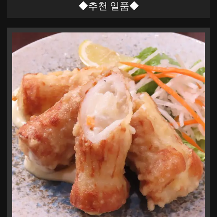
この店舗情報をシェアする
◆추천 일품◆
個室居酒屋 柏（かしわ）
熊本県熊本市中央区新市街3-19 プールスビル1F
https://akr7659769201.owst.jp/
お店情報をコピー
閉じる