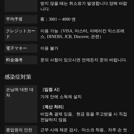
받지 않을 때는 취소료가 발생합니다.양해 바랍
니다.
平均予算
夜：3001 ~ 4000 엔
クレジットカー
이용 가능（VISA, 마스터, 아메리칸 익스프레
ド
스, DINERS, JCB, Discover, 은련）
電子マネー
이용 불가
料金備考
문의 사항이 있으시면 언제든지 문의 바랍니다.
感染症対策
손님에 대한 대
[
입점 시
]
처
가게 안에 소독제 설치
[
계산 처리
]
비접촉 결제 있음
현금 등을 주고받을 시 직접
전달하지 않음
종업원의 안전
근무 시에 체온 검사
마스크 착용
자주 손 씻